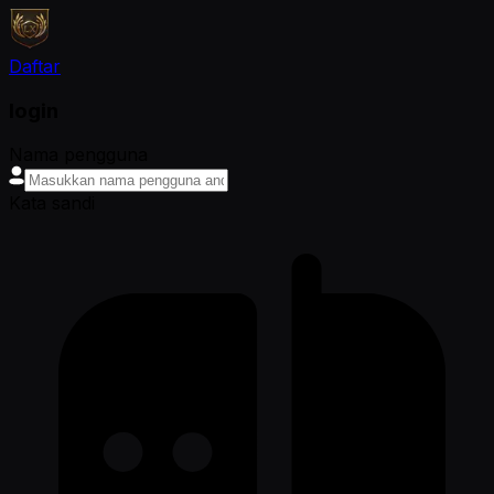
Daftar
login
Nama pengguna
Kata sandi