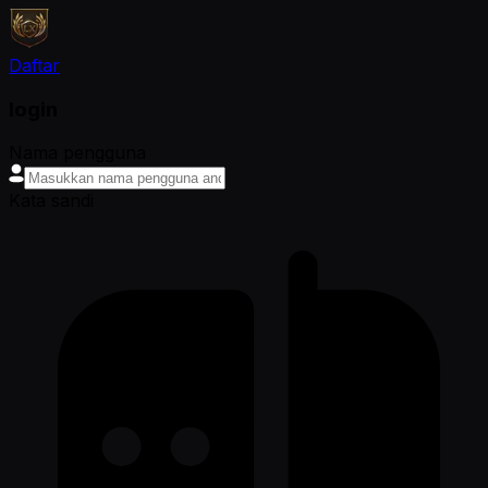
Daftar
login
Nama pengguna
Kata sandi