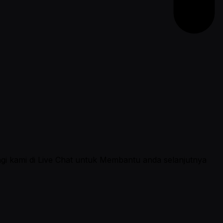
ngi kami di Live Chat untuk Membantu anda selanjutnya