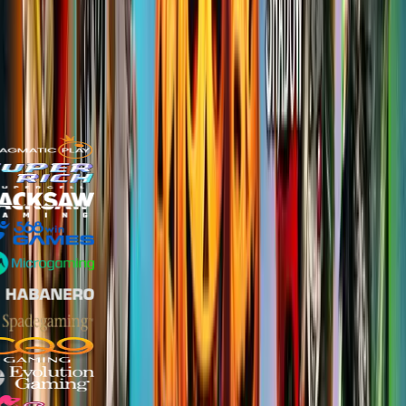
online
online