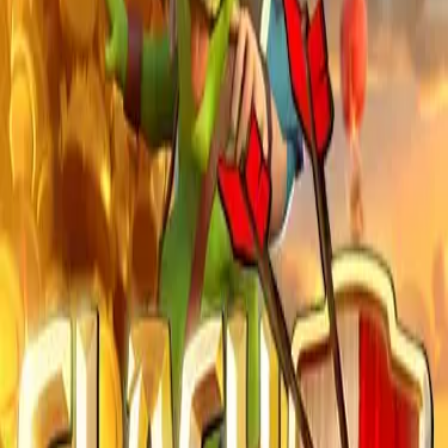
potongan biaya admin yang merugikan.
LXTOTO Slot Deposit Dana & E-
Wallet Tanpa Potongan 2026
Kemudahan transaksi adalah prioritas di LXTOTO. Kami
menyediakan fitur
slot deposit dana
dan berbagai e-
wallet lainnya yang aktif nonstop. Dengan nominal slot
deposit 5000 tanpa potongan, Anda sudah bisa
mengakses seluruh permainan premium yang kami
sediakan. Sistem otomatis kami memastikan saldo masuk
ke akun Anda dalam hitungan detik setelah konfirmasi,
menjadikan kami bandar hk terpercaya pilihan utama
member.