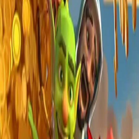
Sebagai bandar togel hk terpercaya, LXTOTO menjamin
setiap transaksi Anda diproses secara instan selama 24
jam penuh, memberikan pengalaman bermain yang
lancar dengan modal yang sangat terjangkau bagi
semua kalangan.
Bandar Togel HK Terpercaya:
LXTOTO Resmi & Aman
Mencari tempat memasang angka yang aman? LXTOTO
adalah bandar togel hk terpercaya yang telah memiliki
reputasi tinggi di Indonesia. Kami menyediakan pasaran
Hongkong (HK) dengan result yang jujur dan
transparan. Selain togel, Anda juga bisa menikmati fitur
slot deposit 5000
yang memudahkan siapa saja untuk
mencoba peruntungan tanpa harus khawatir dengan