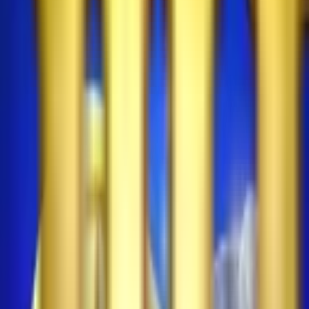
7 UP 7 DOWN
Jili
Number King
Jili
Joumey West M
Jili
Poker King
Jili
Big Small
Jili
iRich Bingo
Jili
Dragon & Tiger
Jili
Fortune Bingo
Jili
Bingo Carnaval
Jili
Calaca Bingo
Jili
Lucky Bingo
Jili
Super Bingo
Jili
Baccarat
Jili
West Hunter Bingo
Jili
Jackpot Bingo
Jili
Bingo Adventure
Jili
Go Goal Bingo
Jili
Win Drop
Jili
Golden Land
Jili
Color Game
Jili
Pappu
Jili
Go Rush
Jili
Mines
Jili