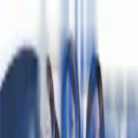
Daftar
Masuk
casino
Cari Permainan
fury of anubis
world cup 2026
plinko+
mines+
lightning roulette
crash game
for you
slot
live casino
4
arcade
fishing
2603
635
104
21
Provider :
SBOBET
Filter :
TERKENAL
SpeedBaccarat
SBOBET