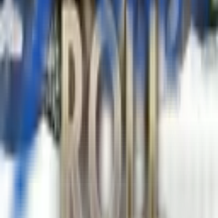
hk terpercaya, kami selalu memperbarui sistem
keamanan server kami setiap hari guna melindungi data
pribadi dan privasi seluruh member setia kami di tahun
2026.
Daftar LXTOTO: Bandar HK
Terpercaya & Slot Gacor 5000
Segera bergabung dan lakukan daftar LXTOTO untuk
mendapatkan pelayanan terbaik dari customer service
kami yang profesional. Dapatkan akses ke
bandar hk
terpercaya
dengan pasaran terlengkap dan fitur slot
deposit 5000 yang sangat kompetitif. LXTOTO
berkomitmen untuk terus memberikan inovasi layanan
tercepat dan sistem pembayaran kemenangan yang
dijamin 100% cair tanpa potongan sedikitpun.