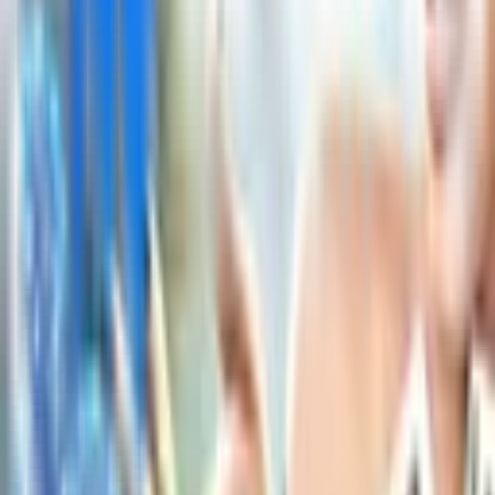
Link Alternatif LXTOTO: Login Slot
Deposit 5000 Terbaru
Pastikan Anda selalu menggunakan link alternatif
LXTOTO resmi untuk menghindari kendala blokir
nawala. Melalui link ini, Anda bisa melakukan login
dengan aman dan menikmati fasilitas slot deposit 5000
tanpa potongan yang paling stabil. Sebagai bandar togel
hk terpercaya, kami selalu memperbarui sistem
keamanan server kami setiap hari guna melindungi data
pribadi dan privasi seluruh member setia kami di tahun
2026.