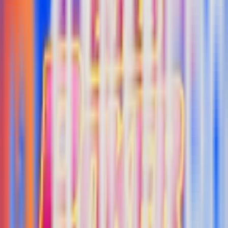
Mencari tempat memasang angka yang aman? LXTOTO
adalah bandar togel hk terpercaya yang telah memiliki
reputasi tinggi di Indonesia. Kami menyediakan pasaran
Hongkong (HK) dengan result yang jujur dan
transparan. Selain togel, Anda juga bisa menikmati fitur
slot deposit 5000
yang memudahkan siapa saja untuk
mencoba peruntungan tanpa harus khawatir dengan
potongan biaya admin yang merugikan.
LXTOTO Slot Deposit Dana & E-
Wallet Tanpa Potongan 2026
Kemudahan transaksi adalah prioritas di LXTOTO. Kami
menyediakan fitur
slot deposit dana
dan berbagai e-