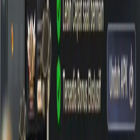
Daftar LXTOTO: Bandar HK
Terpercaya & Slot Gacor 5000
Segera bergabung dan lakukan daftar LXTOTO untuk
mendapatkan pelayanan terbaik dari customer service
kami yang profesional. Dapatkan akses ke
bandar hk
terpercaya
dengan pasaran terlengkap dan fitur slot
deposit 5000 yang sangat kompetitif. LXTOTO
berkomitmen untuk terus memberikan inovasi layanan
tercepat dan sistem pembayaran kemenangan yang
dijamin 100% cair tanpa potongan sedikitpun.
Lihat Semua