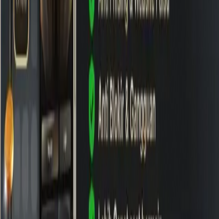
sediakan. Sistem otomatis kami memastikan saldo masuk
ke akun Anda dalam hitungan detik setelah konfirmasi,
menjadikan kami bandar hk terpercaya pilihan utama
member.
Link Alternatif LXTOTO: Login Slot
Deposit 5000 Terbaru
Pastikan Anda selalu menggunakan link alternatif
LXTOTO resmi untuk menghindari kendala blokir
nawala. Melalui link ini, Anda bisa melakukan login
dengan aman dan menikmati fasilitas slot deposit 5000
tanpa potongan yang paling stabil. Sebagai bandar togel
hk terpercaya, kami selalu memperbarui sistem
keamanan server kami setiap hari guna melindungi data
pribadi dan privasi seluruh member setia kami di tahun
2026.