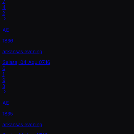
7
4
2
AE
1836
arkansas evening
Selasa, 04 Agu
07.16
6
1
9
3
AE
1835
arkansas evening