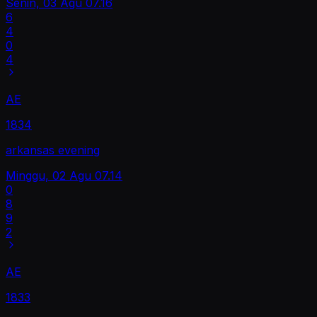
Senin, 03 Agu
07.16
6
4
0
4
AE
1834
arkansas evening
Minggu, 02 Agu
07.14
0
8
9
2
AE
1833