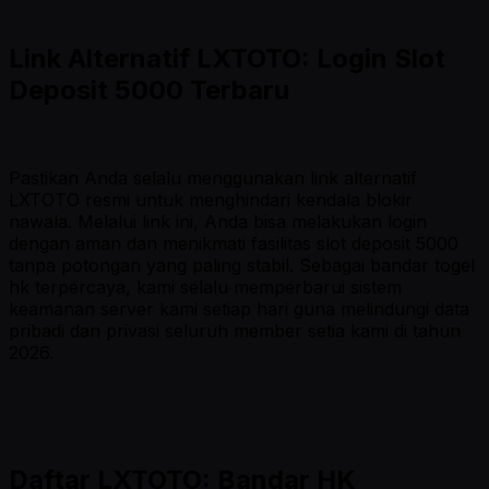
Link Alternatif LXTOTO: Login Slot
Deposit 5000 Terbaru
Pastikan Anda selalu menggunakan link alternatif
LXTOTO resmi untuk menghindari kendala blokir
nawala. Melalui link ini, Anda bisa melakukan login
dengan aman dan menikmati fasilitas slot deposit 5000
tanpa potongan yang paling stabil. Sebagai bandar togel
hk terpercaya, kami selalu memperbarui sistem
keamanan server kami setiap hari guna melindungi data
pribadi dan privasi seluruh member setia kami di tahun
2026.
Daftar LXTOTO: Bandar HK