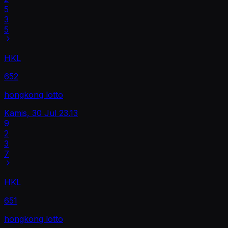
5
3
5
HKL
652
hongkong lotto
Kamis, 30 Jul
23.13
9
2
3
7
HKL
651
hongkong lotto