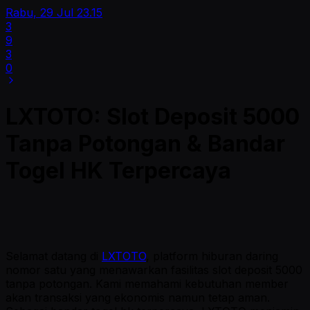
Rabu, 29 Jul
23.15
3
9
3
0
LXTOTO: Slot Deposit 5000
Tanpa Potongan & Bandar
Togel HK Terpercaya
Selamat datang di
LXTOTO
, platform hiburan daring
nomor satu yang menawarkan fasilitas slot deposit 5000
tanpa potongan. Kami memahami kebutuhan member
akan transaksi yang ekonomis namun tetap aman.