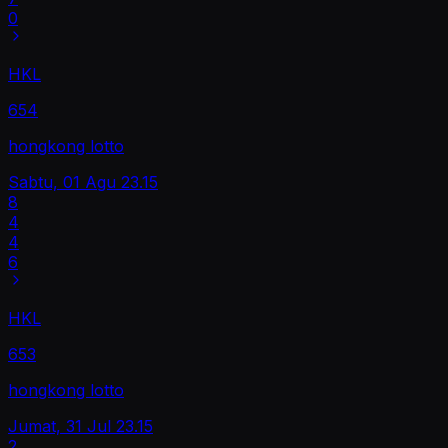
0
HKL
654
hongkong lotto
Sabtu, 01 Agu
23.15
8
4
4
6
HKL
653
hongkong lotto
Jumat, 31 Jul
23.15
2