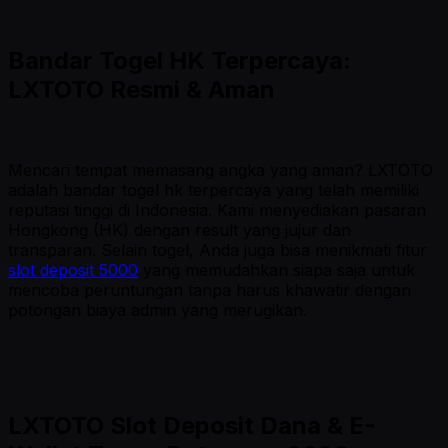
Bandar Togel HK Terpercaya:
LXTOTO Resmi & Aman
Mencari tempat memasang angka yang aman? LXTOTO
adalah bandar togel hk terpercaya yang telah memiliki
reputasi tinggi di Indonesia. Kami menyediakan pasaran
Hongkong (HK) dengan result yang jujur dan
transparan. Selain togel, Anda juga bisa menikmati fitur
slot deposit 5000
yang memudahkan siapa saja untuk
mencoba peruntungan tanpa harus khawatir dengan
potongan biaya admin yang merugikan.
LXTOTO Slot Deposit Dana & E-