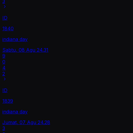
3
ID
1840
indiana day
Sabtu, 08 Agu
24.31
9
0
4
2
ID
1839
indiana day
Jumat, 07 Agu
24.28
3