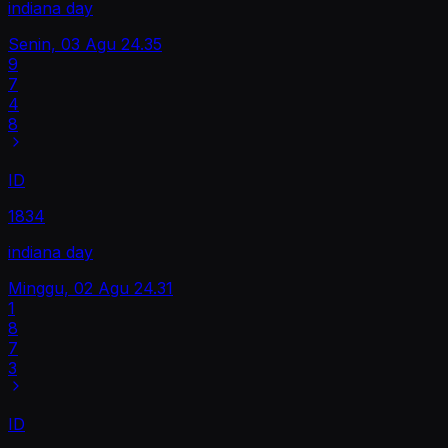
indiana day
Senin, 03 Agu
24.35
9
7
4
8
ID
1834
indiana day
Minggu, 02 Agu
24.31
1
8
7
3
ID