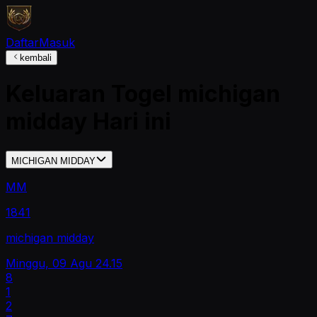
Daftar
Masuk
kembali
Keluaran Togel
michigan
midday
Hari ini
MICHIGAN MIDDAY
MM
1841
michigan midday
Minggu, 09 Agu
24.15
8
1
2