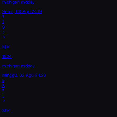
michigan midday
Senin, 03 Agu
24.19
1
2
9
4
MM
1834
michigan midday
Minggu, 02 Agu
24.20
8
8
5
5
MM