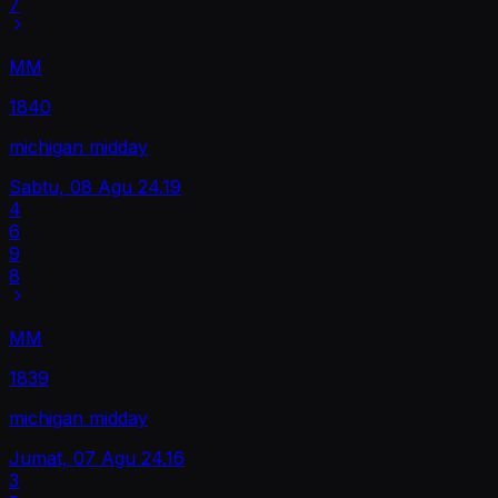
7
MM
1840
michigan midday
Sabtu, 08 Agu
24.19
4
6
9
8
MM
1839
michigan midday
Jumat, 07 Agu
24.16
3