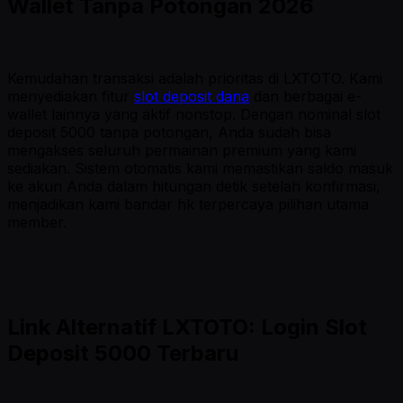
Wallet Tanpa Potongan 2026
Kemudahan transaksi adalah prioritas di LXTOTO. Kami
menyediakan fitur
slot deposit dana
dan berbagai e-
wallet lainnya yang aktif nonstop. Dengan nominal slot
deposit 5000 tanpa potongan, Anda sudah bisa
mengakses seluruh permainan premium yang kami
sediakan. Sistem otomatis kami memastikan saldo masuk
ke akun Anda dalam hitungan detik setelah konfirmasi,
menjadikan kami bandar hk terpercaya pilihan utama
member.
Link Alternatif LXTOTO: Login Slot
Deposit 5000 Terbaru