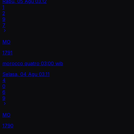
Rabu, 05 Agu
03.12
1
2
9
7
MO
1791
morocco quatro 03:00 wib
Selasa, 04 Agu
03.11
4
0
6
9
MO
1790