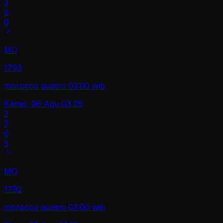
3
6
0
MO
1793
morocco quatro 03:00 wib
Kamis, 06 Agu
03.28
2
7
6
5
MO
1792
morocco quatro 03:00 wib