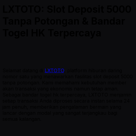
LXTOTO: Slot Deposit 5000
Tanpa Potongan & Bandar
Togel HK Terpercaya
Selamat datang di
LXTOTO
, platform hiburan daring
nomor satu yang menawarkan fasilitas slot deposit 5000
tanpa potongan. Kami memahami kebutuhan member
akan transaksi yang ekonomis namun tetap aman.
Sebagai bandar togel hk terpercaya, LXTOTO menjamin
setiap transaksi Anda diproses secara instan selama 24
jam penuh, memberikan pengalaman bermain yang
lancar dengan modal yang sangat terjangkau bagi
semua kalangan.