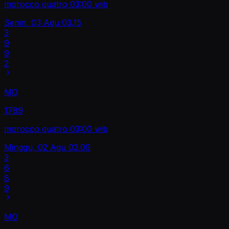
morocco quatro 03:00 wib
Senin, 03 Agu
03.15
3
9
9
2
MO
1789
morocco quatro 03:00 wib
Minggu, 02 Agu
03.09
3
6
8
9
MO