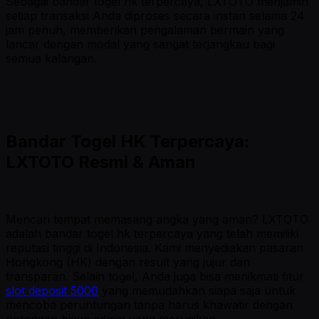
Sebagai bandar togel hk terpercaya, LXTOTO menjamin
setiap transaksi Anda diproses secara instan selama 24
jam penuh, memberikan pengalaman bermain yang
lancar dengan modal yang sangat terjangkau bagi
semua kalangan.
Bandar Togel HK Terpercaya:
LXTOTO Resmi & Aman
Mencari tempat memasang angka yang aman? LXTOTO
adalah bandar togel hk terpercaya yang telah memiliki
reputasi tinggi di Indonesia. Kami menyediakan pasaran
Hongkong (HK) dengan result yang jujur dan
transparan. Selain togel, Anda juga bisa menikmati fitur
slot deposit 5000
yang memudahkan siapa saja untuk
mencoba peruntungan tanpa harus khawatir dengan
potongan biaya admin yang merugikan.