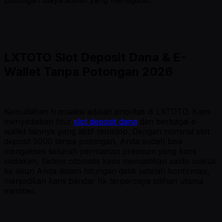
LXTOTO Slot Deposit Dana & E-
Wallet Tanpa Potongan 2026
Kemudahan transaksi adalah prioritas di LXTOTO. Kami
menyediakan fitur
slot deposit dana
dan berbagai e-
wallet lainnya yang aktif nonstop. Dengan nominal slot
deposit 5000 tanpa potongan, Anda sudah bisa
mengakses seluruh permainan premium yang kami
sediakan. Sistem otomatis kami memastikan saldo masuk
ke akun Anda dalam hitungan detik setelah konfirmasi,
menjadikan kami bandar hk terpercaya pilihan utama
member.