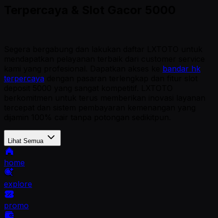
Terpercaya & Slot Gacor 5000
Segera bergabung dan lakukan daftar LXTOTO untuk
mendapatkan pelayanan terbaik dari customer service
kami yang profesional. Dapatkan akses ke
bandar hk
terpercaya
dengan pasaran terlengkap dan fitur slot
deposit 5000 yang sangat kompetitif. LXTOTO
berkomitmen untuk terus memberikan inovasi layanan
tercepat dan sistem pembayaran kemenangan yang
dijamin 100% cair tanpa potongan sedikitpun.
Lihat Semua
home
explore
promo