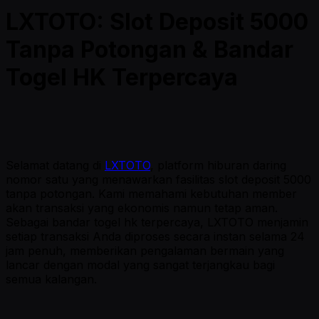
LXTOTO: Slot Deposit 5000
Tanpa Potongan & Bandar
Togel HK Terpercaya
Selamat datang di
LXTOTO
, platform hiburan daring
nomor satu yang menawarkan fasilitas slot deposit 5000
tanpa potongan. Kami memahami kebutuhan member
akan transaksi yang ekonomis namun tetap aman.
Sebagai bandar togel hk terpercaya, LXTOTO menjamin
setiap transaksi Anda diproses secara instan selama 24
jam penuh, memberikan pengalaman bermain yang
lancar dengan modal yang sangat terjangkau bagi
semua kalangan.