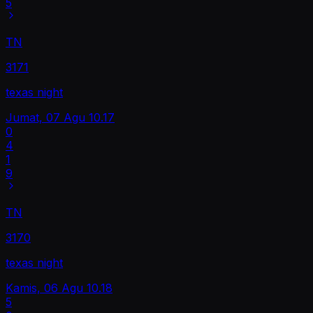
5
TN
3171
texas night
Jumat, 07 Agu
10.17
0
4
1
9
TN
3170
texas night
Kamis, 06 Agu
10.18
5