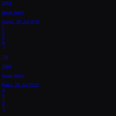
3164
texas night
Kamis, 30 Jul
10.18
1
5
3
6
TN
3163
texas night
Rabu, 29 Jul
10.22
4
1
7
7