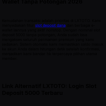
Wallet Tanpa Potongan 2026
Kemudahan transaksi adalah prioritas di LXTOTO. Kami
menyediakan fitur
slot deposit dana
dan berbagai e-
wallet lainnya yang aktif nonstop. Dengan nominal slot
deposit 5000 tanpa potongan, Anda sudah bisa
mengakses seluruh permainan premium yang kami
sediakan. Sistem otomatis kami memastikan saldo masuk
ke akun Anda dalam hitungan detik setelah konfirmasi,
menjadikan kami bandar hk terpercaya pilihan utama
member.
Link Alternatif LXTOTO: Login Slot
Deposit 5000 Terbaru