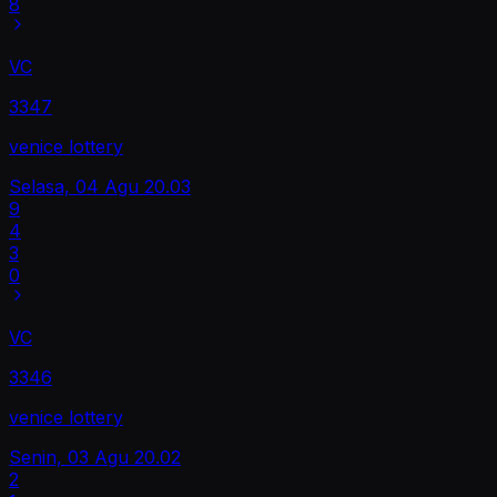
8
VC
3347
venice lottery
Selasa, 04 Agu
20.03
9
4
3
0
VC
3346
venice lottery
Senin, 03 Agu
20.02
2