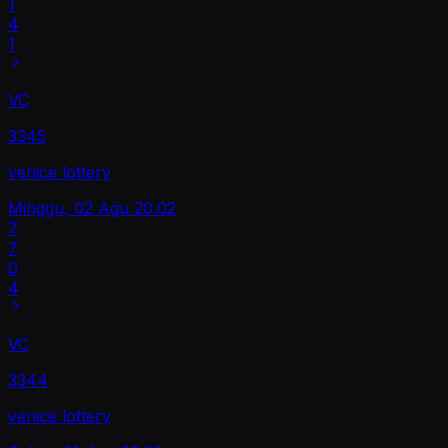
1
4
1
VC
3345
venice lottery
Minggu, 02 Agu
20.02
7
7
0
4
VC
3344
venice lottery