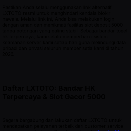
Pastikan Anda selalu menggunakan link alternatif
LXTOTO resmi untuk menghindari kendala blokir
nawala. Melalui link ini, Anda bisa melakukan login
dengan aman dan menikmati fasilitas slot deposit 5000
tanpa potongan yang paling stabil. Sebagai bandar togel
hk terpercaya, kami selalu memperbarui sistem
keamanan server kami setiap hari guna melindungi data
pribadi dan privasi seluruh member setia kami di tahun
2026.
Daftar LXTOTO: Bandar HK
Terpercaya & Slot Gacor 5000
Segera bergabung dan lakukan daftar LXTOTO untuk
mendapatkan pelayanan terbaik dari customer service