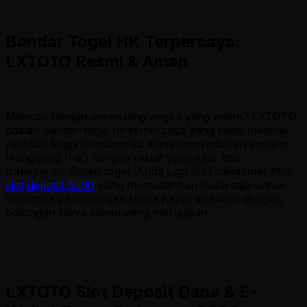
Bandar Togel HK Terpercaya:
LXTOTO Resmi & Aman
Mencari tempat memasang angka yang aman? LXTOTO
adalah bandar togel hk terpercaya yang telah memiliki
reputasi tinggi di Indonesia. Kami menyediakan pasaran
Hongkong (HK) dengan result yang jujur dan
transparan. Selain togel, Anda juga bisa menikmati fitur
slot deposit 5000
yang memudahkan siapa saja untuk
mencoba peruntungan tanpa harus khawatir dengan
potongan biaya admin yang merugikan.
LXTOTO Slot Deposit Dana & E-