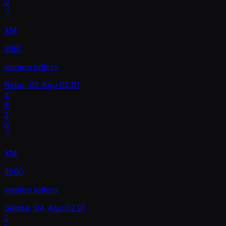
0
XM
3661
xiamen lottery
Rabu, 05 Agu
02.01
4
6
3
9
XM
3660
xiamen lottery
Selasa, 04 Agu
02.01
5