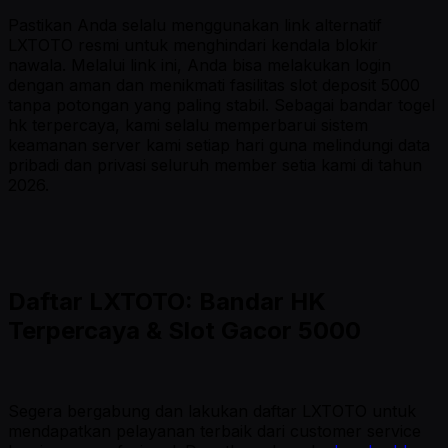
Pastikan Anda selalu menggunakan link alternatif
LXTOTO resmi untuk menghindari kendala blokir
nawala. Melalui link ini, Anda bisa melakukan login
dengan aman dan menikmati fasilitas slot deposit 5000
tanpa potongan yang paling stabil. Sebagai bandar togel
hk terpercaya, kami selalu memperbarui sistem
keamanan server kami setiap hari guna melindungi data
pribadi dan privasi seluruh member setia kami di tahun
2026.
Daftar LXTOTO: Bandar HK
Terpercaya & Slot Gacor 5000
Segera bergabung dan lakukan daftar LXTOTO untuk
mendapatkan pelayanan terbaik dari customer service