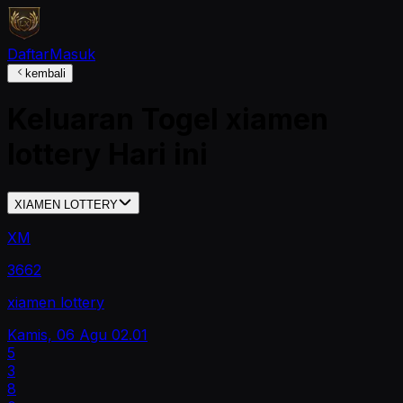
Daftar
Masuk
kembali
Keluaran Togel
xiamen
lottery
Hari ini
XIAMEN LOTTERY
XM
3662
xiamen lottery
Kamis, 06 Agu
02.01
5
3
8