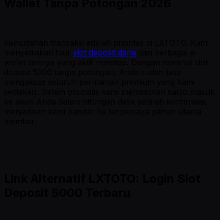
Wallet Tanpa Potongan 2026
Kemudahan transaksi adalah prioritas di LXTOTO. Kami
menyediakan fitur
slot deposit dana
dan berbagai e-
wallet lainnya yang aktif nonstop. Dengan nominal slot
deposit 5000 tanpa potongan, Anda sudah bisa
mengakses seluruh permainan premium yang kami
sediakan. Sistem otomatis kami memastikan saldo masuk
ke akun Anda dalam hitungan detik setelah konfirmasi,
menjadikan kami bandar hk terpercaya pilihan utama
member.
Link Alternatif LXTOTO: Login Slot
Deposit 5000 Terbaru